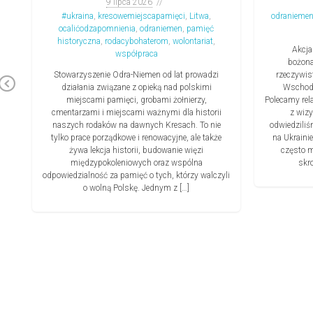
9 lipca 2026
#ukraina
,
kresowemiejscapamięci
,
Litwa
,
odranieme
e
ocalićodzapomnienia
,
odraniemen
,
pamięć
historyczna
,
rodacybohaterom
,
wolontariat
,
Akcja
współpraca
i
bożona
i
Stowarzyszenie Odra-Niemen od lat prowadzi
rzeczywis
Previous
działania związane z opieką nad polskimi
Wschodz
miejscami pamięci, grobami żołnierzy,
Polecamy rel
cmentarzami i miejscami ważnymi dla historii
z wizy
by
naszych rodaków na dawnych Kresach. To nie
odwiedzili
tylko prace porządkowe i renowacyjne, ale także
na Ukraini
żywa lekcja historii, budowanie więzi
często m
międzypokoleniowych oraz wspólna
skr
odpowiedzialność za pamięć o tych, którzy walczyli
o wolną Polskę. Jednym z […]