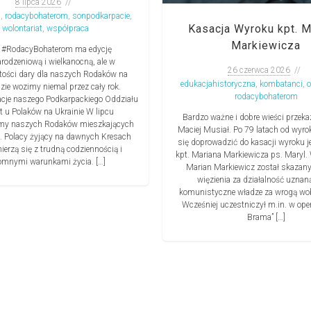
8 lipca 2026
n
,
rodacybohaterom
,
sonpodkarpacie
,
Kasacja Wyroku kpt. M
wolontariat
,
współpraca
Markiewicza
 #RodacyBohaterom ma edycję
rodzeniową i wielkanocną, ale w
26 czerwca 2026
tości dary dla naszych Rodaków na
edukacjahistoryczna
,
kombatanci
,
ie wozimy niemal przez cały rok.
rodacybohaterom
acje naszego Podkarpackiego Oddziału
t u Polaków na Ukrainie W lipcu
Bardzo ważne i dobre wieści przeka
śmy naszych Rodaków mieszkających
Maciej Musiał. Po 79 latach od wyr
e. Polacy żyjący na dawnych Kresach
się doprowadzić do kasacji wyroku j
ierzą się z trudną codziennością i
kpt. Mariana Markiewicza ps. Maryl.
omnymi warunkami życia. […]
Marian Markiewicz został skazany
więzienia za działalność uznan
komunistyczne władze za wrogą wob
Wcześniej uczestniczył m.in. w oper
Brama” […]