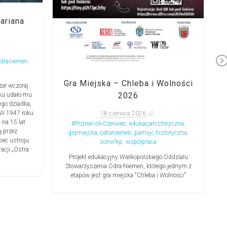
c
ariana
R
odraniemen
,
k
Gra Miejska – Chleba i Wolności
zał wczoraj
2026
oku udało mu
ego dziadka,
 W 1947 roku
18 czerwca 2026
 na 15 lat
#PoznańskiCzerwiec
,
edukacjahistoryczna
,
ą przez
gramiejska
,
odraniemen
,
pamięć historyczna
,
ec ustroju.
sonwlkp
,
współpraca
acji „Ostra
Projekt edukacyjny Wielkopolskiego Oddziału
Stowarzyszenia Odra-Niemen, którego jednym z
etapów jest gra miejska "Chleba i Wolności"