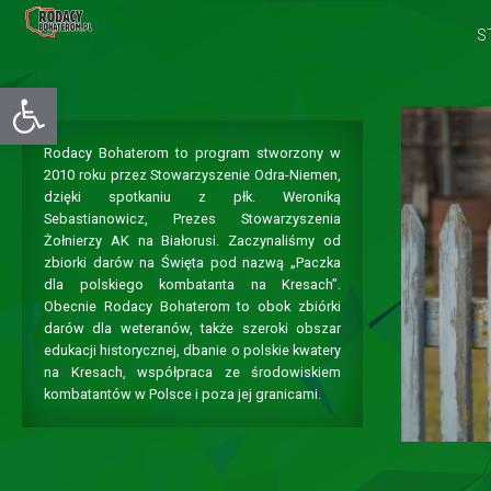
S
Otwórz pasek narzędzi
Rodacy Bohaterom to program stworzony w
2010 roku przez Stowarzyszenie Odra-Niemen,
dzięki spotkaniu z płk. Weroniką
Sebastianowicz, Prezes Stowarzyszenia
Żołnierzy AK na Białorusi. Zaczynaliśmy od
zbiorki darów na Święta pod nazwą „Paczka
dla polskiego kombatanta na Kresach”.
Obecnie Rodacy Bohaterom to obok zbiórki
darów dla weteranów, także szeroki obszar
edukacji historycznej, dbanie o polskie kwatery
na Kresach, współpraca ze środowiskiem
kombatantów w Polsce i poza jej granicami.