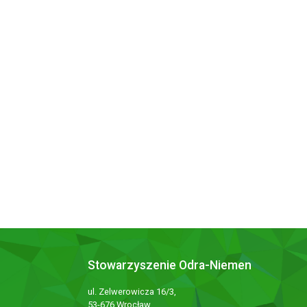
Stowarzyszenie Odra-Niemen
ul. Zelwerowicza 16/3,
53-676 Wrocław