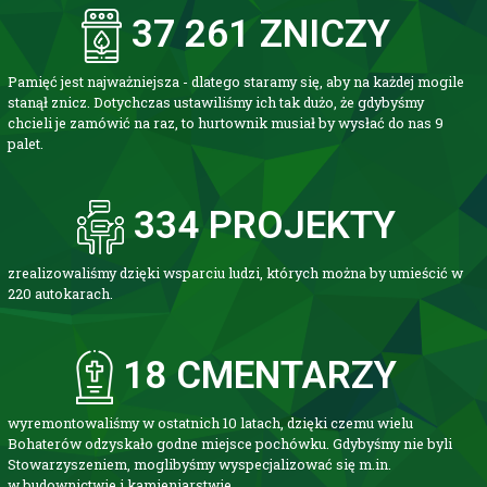
37 261
 ZNICZY
Pamięć jest najważniejsza - dlatego staramy się, aby na każdej mogile
stanął znicz. Dotychczas ustawiliśmy ich tak dużo, że gdybyśmy
chcieli je zamówić na raz, to hurtownik musiał by wysłać do nas 9
palet.
334
 PROJEKTY
zrealizowaliśmy dzięki wsparciu ludzi, których można by umieścić w
220 autokarach.
18
 CMENTARZY
wyremontowaliśmy w ostatnich 10 latach, dzięki czemu wielu
Bohaterów odzyskało godne miejsce pochówku. Gdybyśmy nie byli
Stowarzyszeniem, moglibyśmy wyspecjalizować się m.in.
w budownictwie i kamieniarstwie.