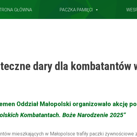
TRONA GŁÓWNA
PACZKA PAMIĘCI
WES
teczne dary dla kombatantów 
Niemen Oddział Małopolski organizowało akcję
lskich Kombatantach. Boże Narodzenie 2025”
ntów mieszkających w Małopolsce trafiły paczki żywnościowe 