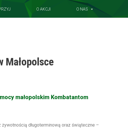
PRZYJ
O AKCJI
O NAS
w Małopolsce
 pomocy małopolskim Kombatantom
z żywotnością długoterminową oraz świąteczne –