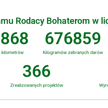
ramu Rodacy Bohaterom w li
2868
676859
 kilometrów
Kilogramów zebranych darów
390
Zrealizowanych projektów
Wyr