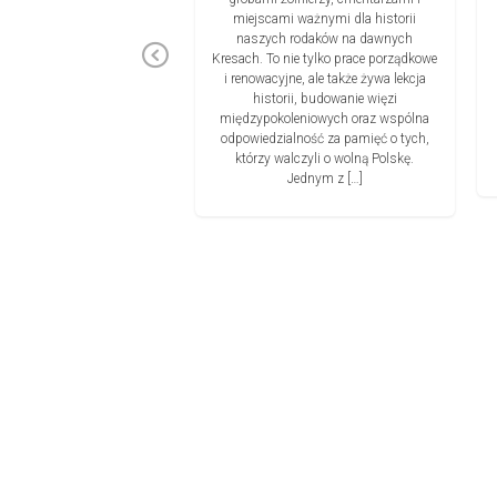
oku i będzie okazją do
miejscami ważnymi dla historii
ego uczczenia pamięci
naszych rodaków na dawnych
Previous
zy Niezłomnych, a także
Kresach. To nie tylko prace porządkowe
go spędzenia czasu w
i renowacyjne, ale także żywa lekcja
 otoczeniu Masywu Ślęży.
historii, budowanie więzi
się przy Kamieniu Pamięci
międzypokoleniowych oraz wspólna
dzikówny „Inki” w Sobótce,
odpowiedzialność za pamięć o tych,
aby […]
którzy walczyli o wolną Polskę.
Jednym z […]