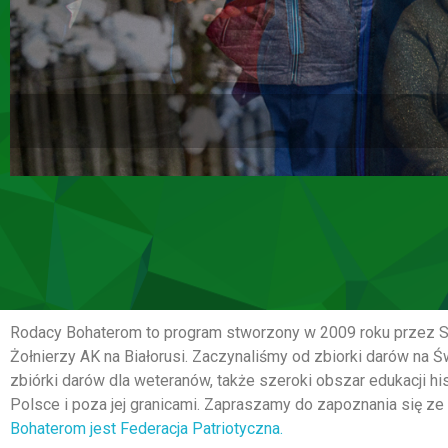
Rodacy Bohaterom to program stworzony w 2009 roku przez S
Żołnierzy AK na Białorusi. Zaczynaliśmy od zbiorki darów na
zbiórki darów dla weteranów, także szeroki obszar edukacji 
Polsce i poza jej granicami. Zapraszamy do zapoznania się z
Bohaterom jest Federacja Patriotyczna.