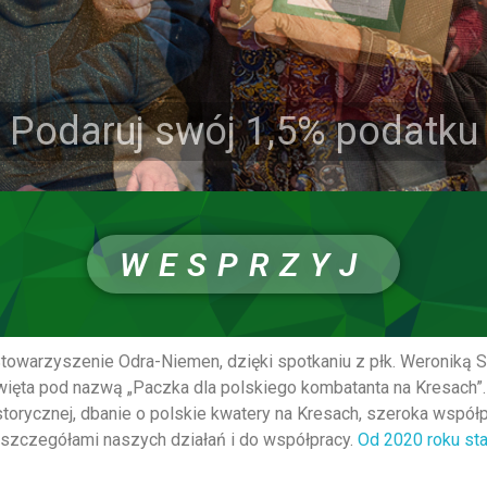
WESPRZYJ
towarzyszenie Odra-Niemen, dzięki spotkaniu z płk. Weroniką 
 Święta pod nazwą „Paczka dla polskiego kombatanta na Kresach
historycznej, dbanie o polskie kwatery na Kresach, szeroka wsp
e szczegółami naszych działań i do współpracy.
Od 2020 roku st