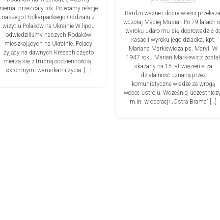
niemal przez cały rok. Polecamy relacje
Bardzo ważne i dobre wieści przekaza
naszego Podkarpackiego Oddziału z
wczoraj Maciej Musiał. Po 79 latach 
wizyt u Polaków na Ukrainie W lipcu
wyroku udało mu się doprowadzić d
odwiedziliśmy naszych Rodaków
kasacji wyroku jego dziadka, kpt.
mieszkających na Ukrainie. Polacy
Mariana Markiewicza ps. Maryl. W
żyjący na dawnych Kresach często
1947 roku Marian Markiewicz został
mierzą się z trudną codziennością i
skazany na 15 lat więzienia za
skromnymi warunkami życia. […]
działalność uznaną przez
komunistyczne władze za wrogą
wobec ustroju. Wcześniej uczestniczy
m.in. w operacji „Ostra Brama” […]