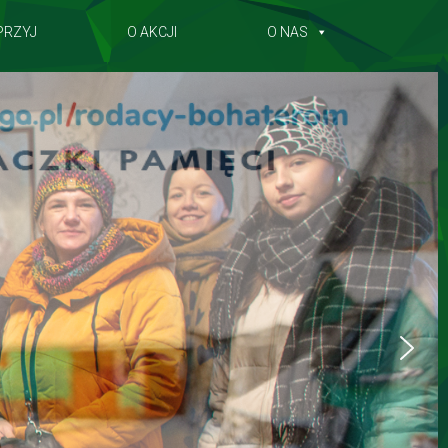
PRZYJ
O AKCJI
O NAS