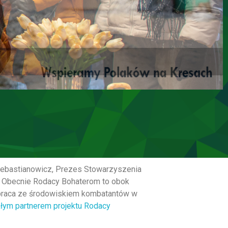
Sebastianowicz, Prezes Stowarzyszenia
”. Obecnie Rodacy Bohaterom to obok
ółpraca ze środowiskiem kombatantów w
ałym partnerem projektu Rodacy