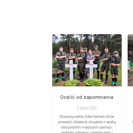
 Niezłomnych w
Sobótce
Ocalić od zapomnienia
10 lipca 2026
9 lipca 2026
 „Wystartuj po więcej”,
zenie Odra – Niemen oraz
Stowarzyszenie Odra-Niemen od lat
arcerska Leśni zapraszają
prowadzi działania związane z opieką
Niezłomnych w Sobótce.
nad polskimi miejscami pamięci,
 odbędzie się 29 sierpnia
grobami żołnierzy, cmentarzami i