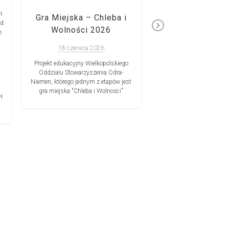
Żołnierzy Wyklętych w Ho
wydarzenie stało się j
ł
Gra Miejska – Chleba i
tradycją. Delegacja z w
od
Next
centrali Odra-Niemen j
Wolności 2026
o
wyruszyła, wraz z l
Rodzinami Żołnierzy Wy
18 czerwca 2026
Podlasie. Było pięknie, 
Projekt edukacyjny Wielkopolskiego
patriotycznie, z planami
Oddziału Stowarzyszenia Odra-
wspólne wydarzenia. Sto
Niemen, którego jednym z etapów jest
Odra-Niemen Oddział Po
gra miejska "Chleba i Wolności"
partnerem […]
ł