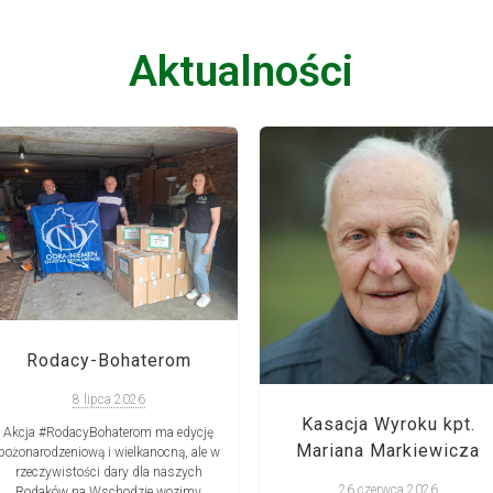
Aktualności
Rodacy-Bohaterom
8 lipca 2026
Kasacja Wyroku kpt.
Akcja #RodacyBohaterom ma edycję
Mariana Markiewicza
bożonarodzeniową i wielkanocną, ale w
rzeczywistości dary dla naszych
26 czerwca 2026
Rodaków na Wschodzie wozimy