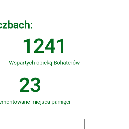
czbach:
1241
Wspartych opieką Bohaterów
25
emontowane miejsca pamięci