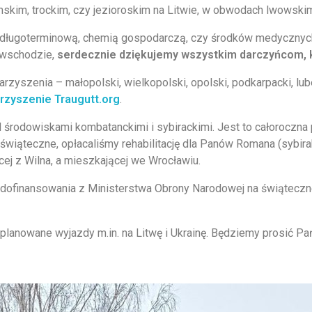
mskim, trockim, czy jezioroskim na Litwie, w obwodach lwowskim
 długoterminową, chemią gospodarczą, czy środków medycznyc
 wschodzie,
serdecznie dziękujemy wszystkim darczyńcom, któ
zyszenia – małopolski, wielkopolski, opolski, podkarpacki, lu
rzyszenie Traugutt.org
.
d środowiskami kombatanckimi i sybirackimi. Jest to całoroczna 
iąteczne, opłacaliśmy rehabilitację dla Panów Romana (sybirak)
ącej z Wilna, a mieszkającej we Wrocławiu.
y dofinansowania z Ministerstwa Obrony Narodowej na świąteczn
lanowane wyjazdy m.in. na Litwę i Ukrainę. Będziemy prosić Pańs