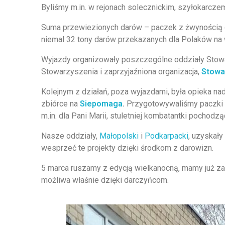
Byliśmy m.in. w rejonach solecznickim, szyłokarcze
Suma przewiezionych darów – paczek z żwynością
niemal 32 tony darów przekazanych dla Polaków na
Wyjazdy organizowały poszczególne oddziały Stowar
Stowarzyszenia i zaprzyjaźniona organizacja,
Stowa
Kolejnym z działań, poza wyjazdami, była opieka na
zbiórce na
Siepomaga
.
Przygotowywaliśmy paczki św
m.in. dla Pani Marii, stuletniej kombatantki pochodz
Nasze oddziały,
Małopolski
i
Podkarpacki
, uzyskał
wesprzeć te projekty dzięki środkom z darowizn.
5 marca ruszamy z edycją wielkanocną, mamy już zap
możliwa właśnie dzięki darczyńcom.