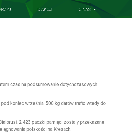
PRZYJ
O AKCJI
O NAS
a zatem czas na podsumowanie dotychczasowych
, pod koniec września. 500 kg darów trafio wtedy do
Białorusi.
2 423
paczki pamięci zostały przekazane
ielęgnowania polskości na Kresach.