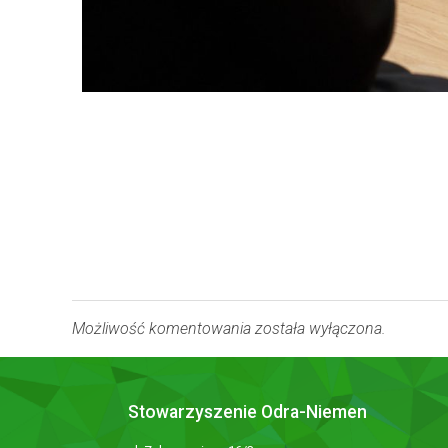
Możliwość komentowania została wyłączona.
Stowarzyszenie Odra-Niemen