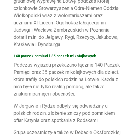
grudniową wyprawę na Łotwę, podczas której
członkowie Stowarzyszenia Odra-Niemen Oddział
Wielkopolski wraz z wolontariuszami oraz
uczniami XI Liceum Ogólnokształcącego im.
Jadwigi i Wacława Zembrzuskich w Poznaniu
dotarli m.in. do Jełgawy, Rygi, Rzeżycy, Jakubowa,
Krasławia i Dyneburga.
140 paczek pamięci i 35 paczek mikołajkowych
Podczas wyjazdu przekazano łącznie 140 Paczek
Pamięci oraz 35 paczek mikołajkowych dla dzieci,
które trafiły do polskich rodzin na Łotwie. Każda z
nich była nie tylko realną pomocą, ale także
znakiem pamięci i obecności.
W Jełgawie i Rydze odbyły się odwiedziny u
polskich rodzin, złożenie zniczy pod pomnikiem
ofiar Katynia oraz spotkania z Rodakami.
Grupa uczestniczyła także w Debacie Oksfordzkiej