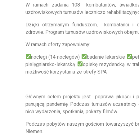
W ramach zadania 108 kombatantów, świadków h
uzdrowiskowych turnusów leczniczo rehabilitacyjny
Dzięki otrzymanym funduszom, kombatanci i 
zdrowie. Program turnusów uzdrowiskowych obejmuj
W ramach oferty zapewniamy:
noclegi (14 noclegów)
badanie lekarskie
pe
pielęgniarsko-lekarską
opiekę rezydencką w tr
możliwość korzystania ze strefy SPA
Głównym celem projektu jest poprawa jakości i 
panującą pandemię. Podczas turnusów uczestnicy ot
nich wydarzenia, spotkania, pokazy filmów.
Podczas pobytów naszym gościom towarzyszyć b
Niemen.