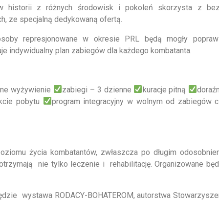
istorii z różnych środowisk i pokoleń skorzysta z bezp
ch, ze specjalną dedykowaną ofertą.
osoby represjonowane w okresie PRL będą mogły popraw
e indywidualny plan zabiegów dla każdego kombatanta.
łne wyżywienie
zabiegi – 3 dzienne
kuracje pitną
doraź
akcie pobytu
program integracyjny w wolnym od zabiegów 
poziomu życia kombatantów, zwłaszcza po długim odosobnien
rzymają nie tylko leczenie i rehabilitację. Organizowane będ
ędzie wystawa RODACY-BOHATEROM, autorstwa Stowarzyszen