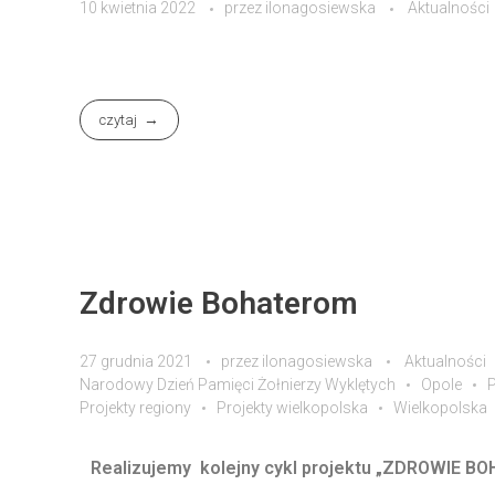
10 kwietnia 2022
przez
ilonagosiewska
Aktualności
czytaj
Zdrowie Bohaterom
27 grudnia 2021
przez
ilonagosiewska
Aktualności
Narodowy Dzień Pamięci Żołnierzy Wyklętych
Opole
P
Projekty regiony
Projekty wielkopolska
Wielkopolska
Realizujemy kolejny cykl projektu „ZDROWIE BO