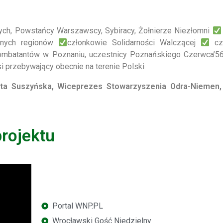
nych, Powstańcy Warszawscy, Sybiracy, Żołnierze Niezłomni
óżnych regionów
członkowie
Solidarności Walczącej
cz
ombatantów w Poznaniu, uczestnicy Poznańskiego Czerwca’56
si przebywający obecnie na terenie Polski
ata Suszyńska, Wiceprezes Stowarzyszenia Odra-Niemen,
projektu
Portal WNP.PL
Wrocławski Gość Niedzielny