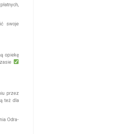
łatnych,
ić swoje
ną opiekę
czasie
iu przez
ą też dla
ia Odra-