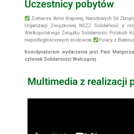
Uczestnicy pobytów
Żołnierze Armii Krajowej, Narodowych Sił Zbroj
Organizacji Związkowej NSZZ Solidarność z r
Wielkopolskiego Związku Solidarności Polskich K
niepodległościowych środowisk
Polacy z Białoru
Koordynatorem wydarzenia jest Pani Małgorz
członek Solidarności Walczącej.
Multimedia z realizacji 