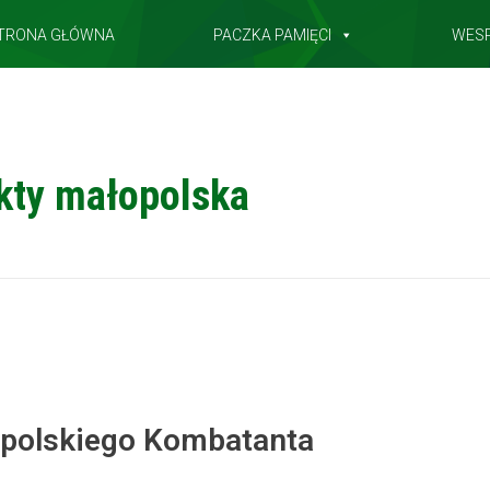
TRONA GŁÓWNA
PACZKA PAMIĘCI
WES
ekty małopolska
opolskiego Kombatanta