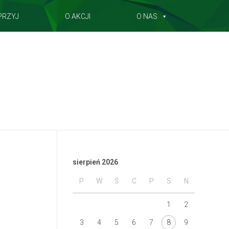
PRZYJ
O AKCJI
O NAS
sierpień 2026
P
W
Ś
C
P
S
N
1
2
3
4
5
6
7
8
9