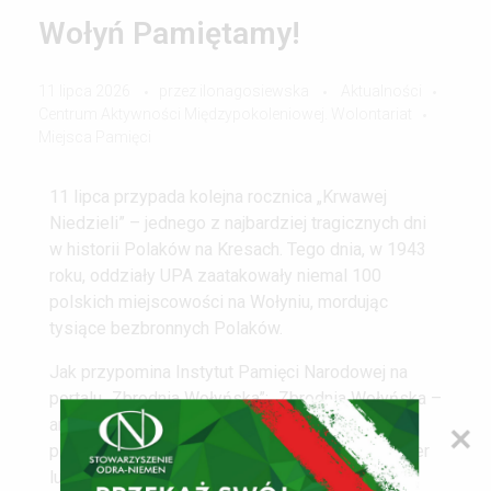
Wołyń Pamiętamy!
11 lipca 2026
przez
ilonagosiewska
Aktualności
Centrum Aktywności Międzypokoleniowej. Wolontariat
Miejsca Pamięci
11 lipca przypada kolejna rocznica „Krwawej
Niedzieli” – jednego z najbardziej tragicznych dni
w historii Polaków na Kresach. Tego dnia, w 1943
roku, oddziały UPA zaatakowały niemal 100
polskich miejscowości na Wołyniu, mordując
tysiące bezbronnych Polaków.
Jak przypomina Instytut Pamięci Narodowej na
portalu „Zbrodnia Wołyńska”: „Zbrodnia Wołyńska –
antypolska czystka etniczna przeprowadzona
przez nacjonalistów ukraińskich, mająca charakter
ludobójstwa. Objęła nie tylko Wołyń, ale również