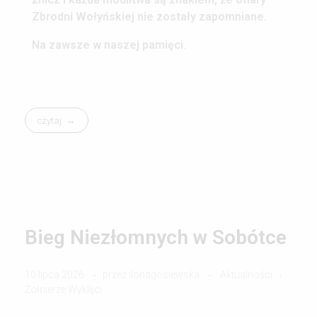
Zbrodni Wołyńskiej nie zostały zapomniane.
Na zawsze w naszej pamięci.
czytaj
Bieg Niezłomnych w Sobótce
10 lipca 2026
przez
ilonagosiewska
Aktualności
Żołnierze Wyklęci