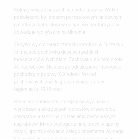
Kolejny wyjazd naszych wolontariuszy na Wołyń
poświęcony był pracom porządkowym na dawnym
cmentarzu katolickim w miejscowości Turzysk w
obwodzie wołyńskim na Ukrainie.
Zabytkowy cmentarz rzymskokatolicki w Turzysku
to miejsce pochówku dawnych polskich
mieszkańców tych ziem. Zachowało się tam około
40 nagrobków. Najstarsze odnalezione inskrypcje
pochodzą z połowy XIX wieku. Wśród
pochowanych znajdują się również polscy
legioniści z 1919 roku.
Prace wolontariuszy polegały na wycinaniu i
wynoszeniu zakrzaczeń, odrostów drzew oraz
chwastów, a także na odsłanianiu zachowanych
nagrobków. Mimo wielogodzinnej pracy w upalny
dzień, uporządkowanie całego cmentarza wymaga
kolejnych wyjazdów i dalszego zaangażowania.