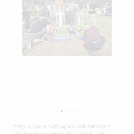
Przed tą ważną rocznicą nasi wolontariusze z
wrocławskiej centrali Stowarzyszenia Odra-