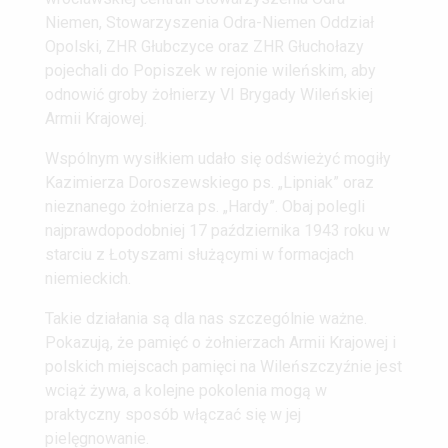
Niemen, Stowarzyszenia Odra-Niemen Oddział
Opolski, ZHR Głubczyce oraz ZHR Głuchołazy
pojechali do Popiszek w rejonie wileńskim, aby
odnowić groby żołnierzy VI Brygady Wileńskiej
Armii Krajowej.
Wspólnym wysiłkiem udało się odświeżyć mogiły
Kazimierza Doroszewskiego ps. „Lipniak” oraz
nieznanego żołnierza ps. „Hardy”. Obaj polegli
najprawdopodobniej 17 października 1943 roku w
starciu z Łotyszami służącymi w formacjach
niemieckich.
Takie działania są dla nas szczególnie ważne.
Pokazują, że pamięć o żołnierzach Armii Krajowej i
polskich miejscach pamięci na Wileńszczyźnie jest
wciąż żywa, a kolejne pokolenia mogą w
praktyczny sposób włączać się w jej
pielęgnowanie.