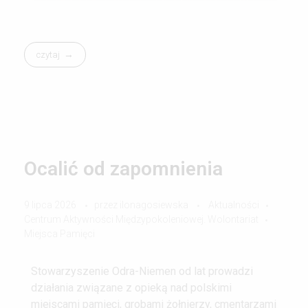
czytaj
Ocalić od zapomnienia
9 lipca 2026
przez
ilonagosiewska
Aktualności
Centrum Aktywności Międzypokoleniowej. Wolontariat
Miejsca Pamięci
Stowarzyszenie Odra-Niemen od lat prowadzi
działania związane z opieką nad polskimi
miejscami pamięci, grobami żołnierzy, cmentarzami