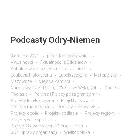
Podcasty Odry-Niemen
3 grudnia 2021
przez
ilonagosiewska
Aktualności
Aktualności z Oddziałów
Bohaterowie naszej wolności
Dniestr
Edukacja historyczna
Lubelszczyzna
Małopolska
Mazowsze
Miejsca Pamięci
Narodowy Dzień Pamięci Żołnierzy Wyklętych
Opole
Podlasie
Polonia i Polacy poza granicami
Projekty lubelszczyzna
Projekty Lwów
Projekty małopolska
Projekty mazowsze
Projekty opole
Projekty podlasie
Projekty regiony
Projekty wielkopolska
Rozwój Stowarzyszenia Odra-Niemen
SON Sprawy organizacji
Wielkopolska