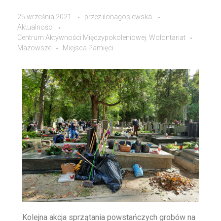
25 września 2021
przez
ilonagosiewska
Aktualności
Centrum Aktywności Międzypokoleniowej. Wolontariat
Mazowsze
Miejsca Pamięci
Kolejna akcja sprzątania powstańczych grobów na