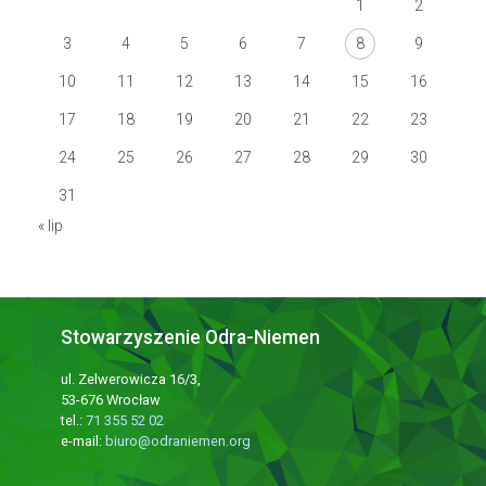
1
2
3
4
5
6
7
8
9
10
11
12
13
14
15
16
17
18
19
20
21
22
23
24
25
26
27
28
29
30
31
« lip
Stowarzyszenie Odra-Niemen
ul. Zelwerowicza 16/3,
53-676 Wrocław
tel.:
71 355 52 02
e-mail:
biuro@odraniemen.org