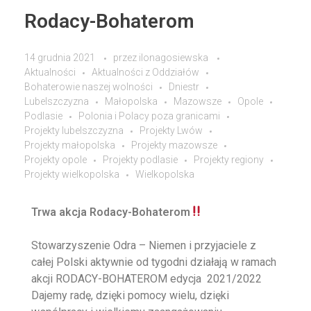
Rodacy-Bohaterom
14 grudnia 2021
przez
ilonagosiewska
Aktualności
Aktualności z Oddziałów
Bohaterowie naszej wolności
Dniestr
Lubelszczyzna
Małopolska
Mazowsze
Opole
Podlasie
Polonia i Polacy poza granicami
Projekty lubelszczyzna
Projekty Lwów
Projekty małopolska
Projekty mazowsze
Projekty opole
Projekty podlasie
Projekty regiony
Projekty wielkopolska
Wielkopolska
Trwa akcja Rodacy-Bohaterom
Stowarzyszenie
Odra – Niemen
i przyjaciele z
całej Polski aktywnie od tygodni działają w ramach
akcji RODACY-BOHATEROM edycja 2021/2022
Dajemy radę, dzięki pomocy wielu, dzięki