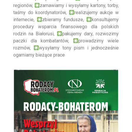
regionów,
zamawiamy i wysyłamy kartony, torby,
taśmy do koordynatorów,
realizujemy aukcje w
internecie,
zbieramy fundusze,
konsultujemy
procedury wsparcia finansowego dla polskich
rodzin na Białorusi,
pakujemy dary, rozwozimy
paczki dla kombatantów,
prowadzimy wiele
rozmów,
wysyłamy tony pism i jednocześnie
ogarniamy bieżące prace