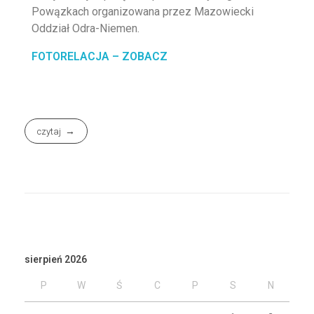
Powązkach organizowana przez Mazowiecki
Oddział Odra-Niemen.
FOTORELACJA – ZOBACZ
czytaj
sierpień 2026
P
W
Ś
C
P
S
N