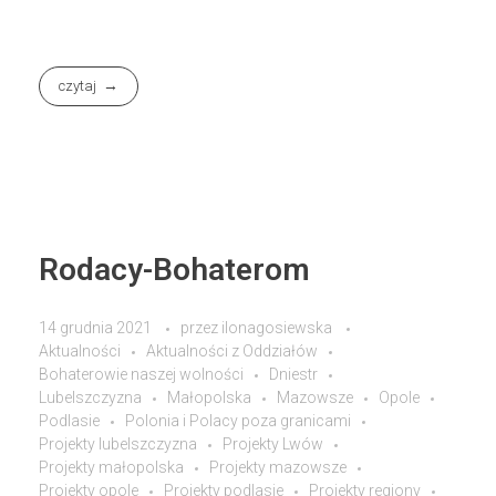
czytaj
Rodacy-Bohaterom
14 grudnia 2021
przez
ilonagosiewska
Aktualności
Aktualności z Oddziałów
Bohaterowie naszej wolności
Dniestr
Lubelszczyzna
Małopolska
Mazowsze
Opole
Podlasie
Polonia i Polacy poza granicami
Projekty lubelszczyzna
Projekty Lwów
Projekty małopolska
Projekty mazowsze
Projekty opole
Projekty podlasie
Projekty regiony