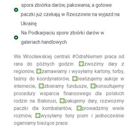
spora zbiórka darów, pakowania, a gotowe
paczki już czekają w Rzeszowie na wyjazd na
Ukrainę
Na Podkarpaciu spore zbiórki darów w
galeriach handlowych
We Wrocławskiej centrali
#OdraNiemen
praca od
rana do późnych godzin:
zwozimy dary z
regionów,
zamawiamy i wysyłamy kartony, torby,
taśmy do koordynatorów,
realizujemy aukcje w
internecie,
zbieramy fundusze,
konsultujemy
procedury wsparcia finansowego dla polskich
rodzin na Białorusi,
pakujemy dary, rozwozimy
paczki dla kombatantów,
prowadzimy wiele
rozmów,
wysyłamy tony pism i jednocześnie
ogarniamy bieżące prace