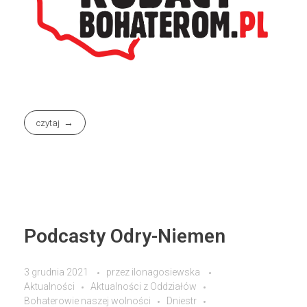
czytaj
Podcasty Odry-Niemen
3 grudnia 2021
przez
ilonagosiewska
Aktualności
Aktualności z Oddziałów
Bohaterowie naszej wolności
Dniestr