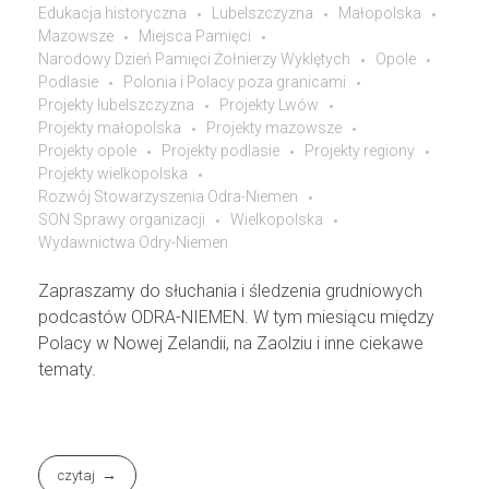
Edukacja historyczna
Lubelszczyzna
Małopolska
Mazowsze
Miejsca Pamięci
Narodowy Dzień Pamięci Żołnierzy Wyklętych
Opole
Podlasie
Polonia i Polacy poza granicami
Projekty lubelszczyzna
Projekty Lwów
Projekty małopolska
Projekty mazowsze
Projekty opole
Projekty podlasie
Projekty regiony
Projekty wielkopolska
Rozwój Stowarzyszenia Odra-Niemen
SON Sprawy organizacji
Wielkopolska
Wydawnictwa Odry-Niemen
Zapraszamy do słuchania i śledzenia grudniowych
podcastów ODRA-NIEMEN. W tym miesiącu między
Polacy w Nowej Zelandii, na Zaolziu i inne ciekawe
tematy.
czytaj