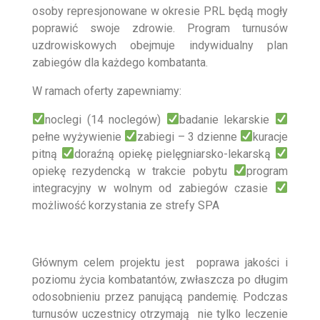
osoby represjonowane w okresie PRL będą mogły
poprawić swoje zdrowie. Program turnusów
uzdrowiskowych obejmuje indywidualny plan
zabiegów dla każdego kombatanta.
W ramach oferty zapewniamy:
noclegi (14 noclegów)
badanie lekarskie
pełne wyżywienie
zabiegi – 3 dzienne
kuracje
pitną
doraźną opiekę pielęgniarsko-lekarską
opiekę rezydencką w trakcie pobytu
program
integracyjny w wolnym od zabiegów czasie
możliwość korzystania ze strefy SPA
Głównym celem projektu jest poprawa jakości i
poziomu życia kombatantów, zwłaszcza po długim
odosobnieniu przez panującą pandemię. Podczas
turnusów uczestnicy otrzymają nie tylko leczenie