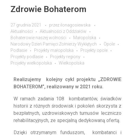
Zdrowie Bohaterom
27 grudnia 2021
przez
ilonagosiewska
Aktualności
Aktualności z Oddziałów
Bohaterowie naszej wolności
Małopolska
Narodowy Dzień Pamięci Żołnierzy Wyklętych
Opole
Podlasie
Projekty małopolska
Projekty opole
Projekty podlasie
Projekty regiony
Projekty wielkopolska
Wielkopolska
Realizujemy kolejny cykl projektu „ZDROWIE
BOHATEROM”, realizowany w 2021 roku.
W ramach zadania 108 kombatantów, świadków
historii z różnych środowisk i pokoleń skorzysta z
bezpłatnych, uzdrowiskowych turnusów leczniczo
rehabilitacyjnych, ze specjalną dedykowaną ofertą.
Dzięki otrzymanym funduszom, kombatanci i