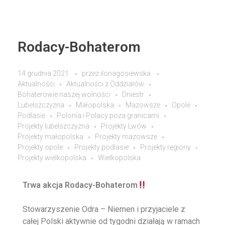
Rodacy-Bohaterom
14 grudnia 2021
przez
ilonagosiewska
Aktualności
Aktualności z Oddziałów
Bohaterowie naszej wolności
Dniestr
Lubelszczyzna
Małopolska
Mazowsze
Opole
Podlasie
Polonia i Polacy poza granicami
Projekty lubelszczyzna
Projekty Lwów
Projekty małopolska
Projekty mazowsze
Projekty opole
Projekty podlasie
Projekty regiony
Projekty wielkopolska
Wielkopolska
Trwa akcja Rodacy-Bohaterom
Stowarzyszenie
Odra – Niemen
i przyjaciele z
całej Polski aktywnie od tygodni działają w ramach