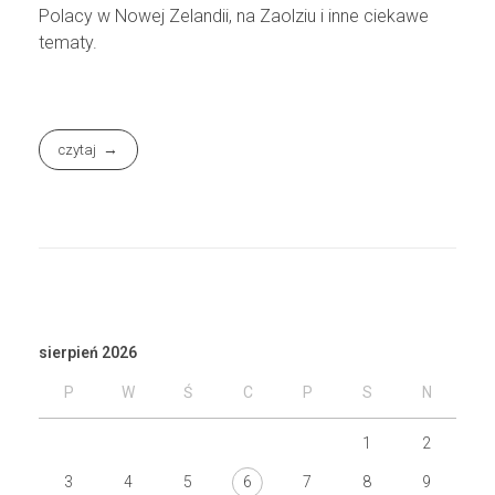
Polacy w Nowej Zelandii, na Zaolziu i inne ciekawe
tematy.
czytaj
sierpień 2026
P
W
Ś
C
P
S
N
1
2
3
4
5
6
7
8
9