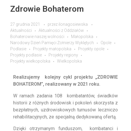
Zdrowie Bohaterom
27 grudnia 2021
przez
ilonagosiewska
Aktualności
Aktualności z Oddziałów
Bohaterowie naszej wolności
Małopolska
Narodowy Dzień Pamięci Żołnierzy Wyklętych
Opole
Podlasie
Projekty małopolska
Projekty opole
Projekty podlasie
Projekty regiony
Projekty wielkopolska
Wielkopolska
Realizujemy kolejny cykl projektu „ZDROWIE
BOHATEROM”, realizowany w 2021 roku.
W ramach zadania 108 kombatantów, świadków
historii z różnych środowisk i pokoleń skorzysta z
bezpłatnych, uzdrowiskowych turnusów leczniczo
rehabilitacyjnych, ze specjalną dedykowaną ofertą.
Dzięki otrzymanym funduszom, kombatanci i