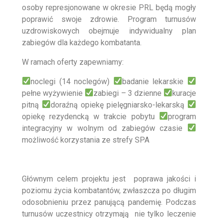
osoby represjonowane w okresie PRL będą mogły
poprawić swoje zdrowie. Program turnusów
uzdrowiskowych obejmuje indywidualny plan
zabiegów dla każdego kombatanta.
W ramach oferty zapewniamy:
noclegi (14 noclegów)
badanie lekarskie
pełne wyżywienie
zabiegi – 3 dzienne
kuracje
pitną
doraźną opiekę pielęgniarsko-lekarską
opiekę rezydencką w trakcie pobytu
program
integracyjny w wolnym od zabiegów czasie
możliwość korzystania ze strefy SPA
Głównym celem projektu jest poprawa jakości i
poziomu życia kombatantów, zwłaszcza po długim
odosobnieniu przez panującą pandemię. Podczas
turnusów uczestnicy otrzymają nie tylko leczenie