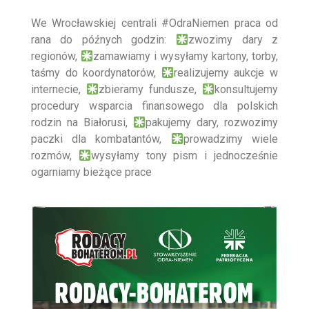
We Wrocławskiej centrali
#OdraNiemen
praca od
rana do późnych godzin:
zwozimy dary z
regionów,
zamawiamy i wysyłamy kartony, torby,
taśmy do koordynatorów,
realizujemy aukcje w
internecie,
zbieramy fundusze,
konsultujemy
procedury wsparcia finansowego dla polskich
rodzin na Białorusi,
pakujemy dary, rozwozimy
paczki dla kombatantów,
prowadzimy wiele
rozmów,
wysyłamy tony pism i jednocześnie
ogarniamy bieżące prace