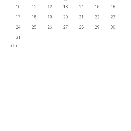
10
11
12
13
14
15
16
17
18
19
20
21
22
23
24
25
26
27
28
29
30
31
« lip
Stowarzyszenie Odra-Niemen
ul. Zelwerowicza 16/3,
53-676 Wrocław
tel.:
71 355 52 02
e-mail:
biuro@odraniemen.org
Logowanie
Polityka prywatności