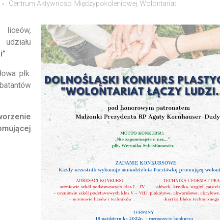
Centrum Aktywności Międzypokoleniowej. Wolontariat
liceów,
udziału
i”
łowa płk.
batantów
worzenie
mującej