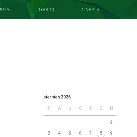
PRZYJ
O AKCJI
O NAS
sierpień 2026
P
W
Ś
C
P
S
N
1
2
3
4
5
6
7
8
9