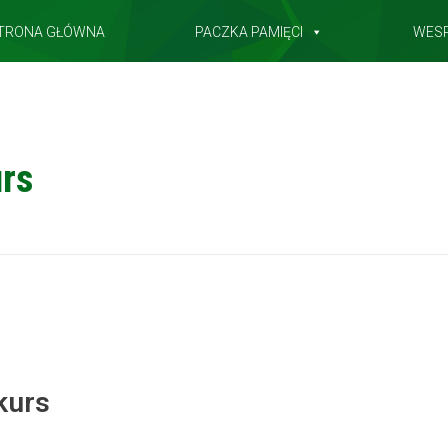
TRONA GŁÓWNA
PACZKA PAMIĘCI
WES
rs
kurs