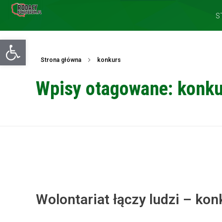
S
Otwórz pasek narzędzi
Strona główna
konkurs
Wpisy otagowane: konku
Wolontariat łączy ludzi – kon