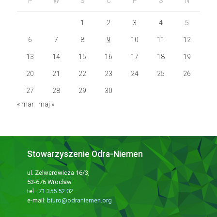
P
W
Ś
C
P
S
N
1
2
3
4
5
6
7
8
9
10
11
12
13
14
15
16
17
18
19
20
21
22
23
24
25
26
27
28
29
30
« mar
maj »
Stowarzyszenie Odra-Niemen
ul. Zelwerowicza 16/3,
53-676 Wrocław
tel.:
71 355 52 02
e-mail:
biuro@odraniemen.org