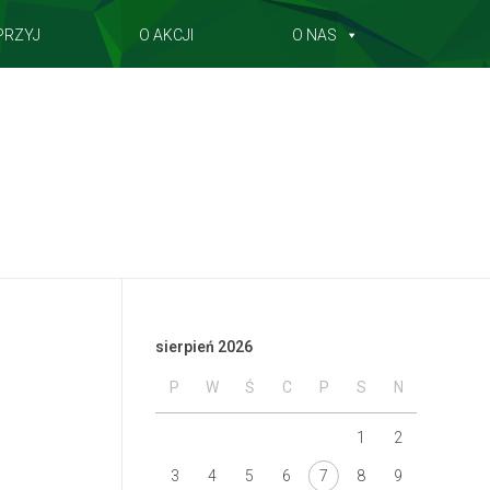
PRZYJ
O AKCJI
O NAS
sierpień 2026
P
W
Ś
C
P
S
N
1
2
3
4
5
6
7
8
9