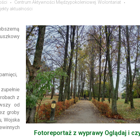
ości
Centrum Aktywności Międzypokoleniowej. Wolontariat
jekty aktualności
obszerną
aduszkowy
pamięci,
zupełnie
grobach z
ąwszy od
ez groby
u, Wojska
iewinnych
Fotoreportaż z wyprawy Oglądaj i czy