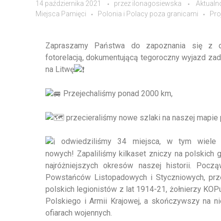
14 października 2021
przez
ilonagosiewska
Aktualn
Miejsca Pamięci
Polonia i Polacy poza granicami
Pro
Zapraszamy Państwa do zapoznania się z 
fotorelacją, dokumentującą tegoroczny wyjazd z
na Litwę
Przejechaliśmy ponad 2000 km,
przecieraliśmy nowe szlaki na naszej mapie 
odwiedziliśmy 34 miejsca, w tym wiele 
nowych! Zapaliliśmy kilkaset zniczy na polskich 
najróżniejszych okresów naszej historii. Pocz
Powstańców Listopadowych i Styczniowych, prz
polskich legionistów z lat 1914-21, żołnierzy KOP
Polskiego i Armii Krajowej, a skończywszy na n
ofiarach wojennych.