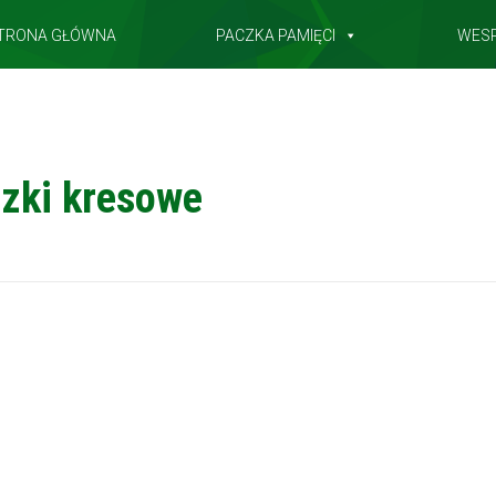
TRONA GŁÓWNA
PACZKA PAMIĘCI
WES
zki kresowe