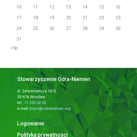
10
11
12
13
14
15
16
17
18
19
20
21
22
23
24
25
26
27
28
29
30
31
« lip
Stowarzyszenie Odra-Niemen
ul. Zelwerowicza 16/3,
53-676 Wrocław
tel.:
71 355 52 02
e-mail:
biuro@odraniemen.org
Logowanie
Polityka prywatności