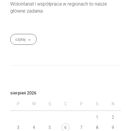
Wolontariat i współpraca w regionach to nasze
główne zadania.
czytaj
sierpień 2026
P
W
Ś
C
P
S
N
1
2
3
4
5
6
7
8
9