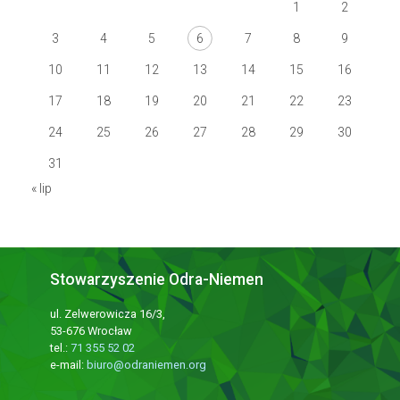
1
2
3
4
5
6
7
8
9
10
11
12
13
14
15
16
17
18
19
20
21
22
23
24
25
26
27
28
29
30
31
« lip
Stowarzyszenie Odra-Niemen
ul. Zelwerowicza 16/3,
53-676 Wrocław
tel.:
71 355 52 02
e-mail:
biuro@odraniemen.org