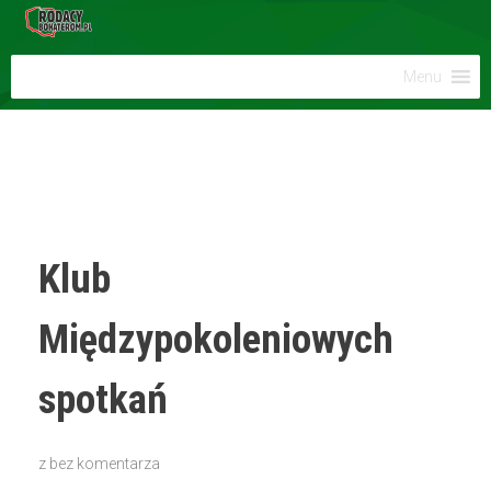
Menu
Klub
Międzypokoleniowych
spotkań
z
bez komentarza