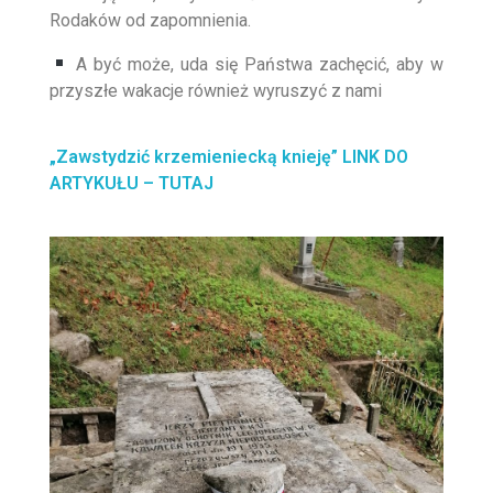
Rodaków od zapomnienia.
A być może, uda się Państwa zachęcić, aby w
przyszłe wakacje również wyruszyć z nami
„Zawstydzić krzemieniecką knieję” LINK DO
ARTYKUŁU – TUTAJ