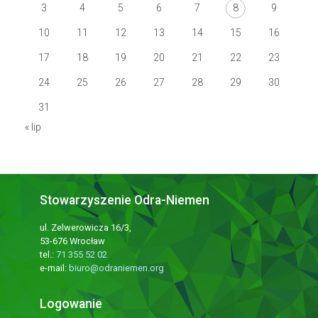
3
4
5
6
7
8
9
10
11
12
13
14
15
16
17
18
19
20
21
22
23
24
25
26
27
28
29
30
31
« lip
Stowarzyszenie Odra-Niemen
ul. Zelwerowicza 16/3,
53-676 Wrocław
tel.:
71 355 52 02
e-mail:
biuro@odraniemen.org
Logowanie