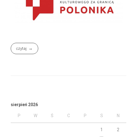
czytaj
sierpień 2026
P
W
Ś
C
P
S
N
1
2