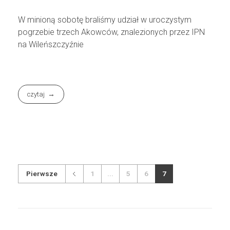
W minioną sobotę braliśmy udział w uroczystym
pogrzebie trzech Akowców, znalezionych przez IPN
na Wileńszczyźnie
czytaj
Pierwsze
1
...
5
6
7