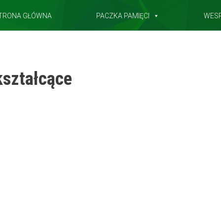
TRONA GŁÓWNA
PACZKA PAMIĘCI
WES
kształcące