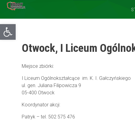
S
Otwórz pasek narzędzi
Otwock, I Liceum Ogólno
Miejsce zbiórki:
I Liceum Ogólnokształcące im. K. I. Gałczyńskiego
ul. gen. Juliana Filipowicza 9
05-400 Otwock
Koordynator akcji:
Patryk – tel. 502 575 476