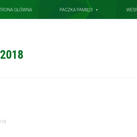
TRONA GŁÓWNA
PACZKA PAMIĘCI
WES
 2018
018