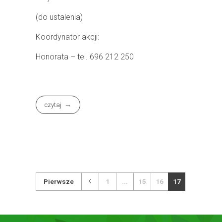
(do ustalenia)
Koordynator akcji:
Honorata – tel. 696 212 250
czytaj
Pierwsze
1
...
15
16
17