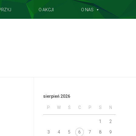
PRZYJ
O AKCJI
O NAS
sierpień 2026
P
W
Ś
C
P
S
N
1
2
3
4
5
6
7
8
9