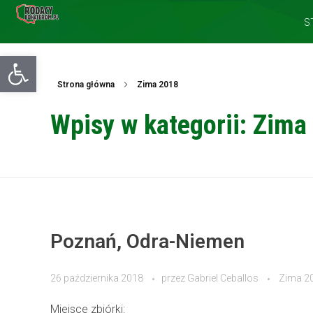
S
Otwórz pasek narzędzi
Strona główna
Zima 2018
Wpisy w kategorii: Zima
Poznań, Odra-Niemen
26 października 2018
przez
Gabriel Ceballos
Zima 2
Miejsce zbiórki: