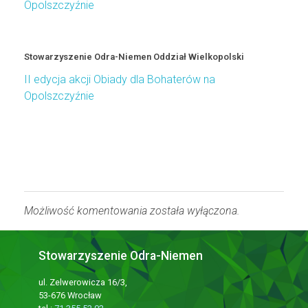
Opolszczyźnie
Stowarzyszenie Odra-Niemen Oddział Wielkopolski
II edycja akcji Obiady dla Bohaterów na
Opolszczyźnie
Możliwość komentowania została wyłączona.
Stowarzyszenie Odra-Niemen
ul. Zelwerowicza 16/3,
53-676 Wrocław