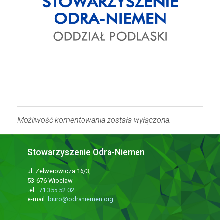
Możliwość komentowania została wyłączona.
Stowarzyszenie Odra-Niemen
ul. Zelwerowicza 16/3,
53-676 Wrocław
tel.:
71 355 52 02
e-mail:
biuro@odraniemen.org