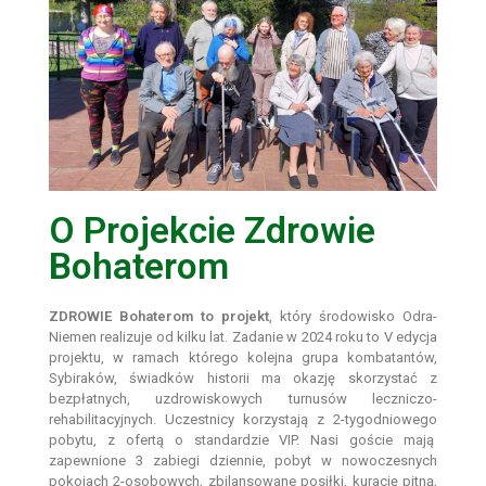
O Projekcie Zdrowie
Bohaterom
ZDROWIE Bohaterom to projekt
, który środowisko Odra-
Niemen realizuje od kilku lat. Zadanie w 2024 roku to V edycja
projektu, w ramach którego kolejna grupa kombatantów,
Sybiraków, świadków historii ma okazję skorzystać z
bezpłatnych, uzdrowiskowych turnusów leczniczo-
rehabilitacyjnych. Uczestnicy korzystają z 2-tygodniowego
pobytu, z ofertą o standardzie VIP. Nasi goście mają
zapewnione 3 zabiegi dziennie, pobyt w nowoczesnych
pokojach 2-osobowych, zbilansowane posiłki, kurację pitną,