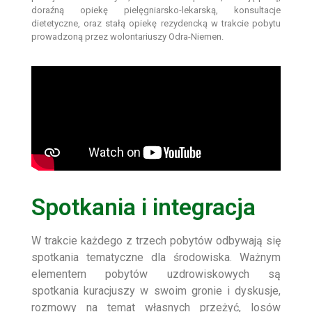
doraźną opiekę pielęgniarsko-lekarską, konsultacje
dietetyczne, oraz stałą opiekę rezydencką w trakcie pobytu
prowadzoną przez wolontariuszy Odra-Niemen.
Spotkania i integracja
W trakcie każdego z trzech pobytów odbywają się
spotkania tematyczne dla środowiska. Ważnym
elementem pobytów uzdrowiskowych są
spotkania kuracjuszy w swoim gronie i dyskusje,
rozmowy na temat własnych przeżyć, losów