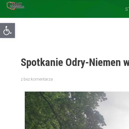
S
Otwórz pasek narzędzi
Spotkanie Odry-Niemen 
z
bez komentarza