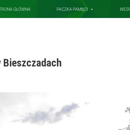
TRONA GŁÓWNA
PACZKA PAMIĘCI
WES
w Bieszczadach