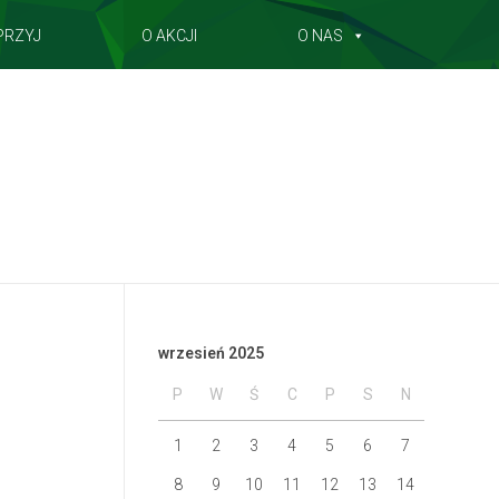
PRZYJ
O AKCJI
O NAS
wrzesień 2025
P
W
Ś
C
P
S
N
1
2
3
4
5
6
7
8
9
10
11
12
13
14