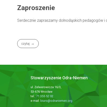
Zaproszenie
Serdecznie zapraszamy dolnośląskich pedagogów i d
czytaj
Stowarzyszenie Odra-Niemen
ul. Zelwerowicza 16/3,
53-676 Wrocław
tel.:
71 355 52 02
e-mail:
biuro@odraniemen.org